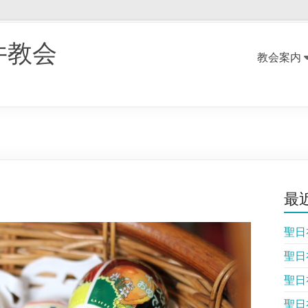
井教会
教会案内
最
聖日
聖日
聖日
聖日