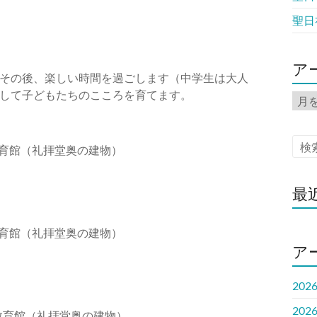
聖日
ア
その後、楽しい時間を過ごします（中学生は大人
して子どもたちのこころを育てます。
ア
ー
カ
イ
 教育館（礼拝堂奥の建物）
ブ
最
 教育館（礼拝堂奥の建物）
ア
202
202
 教育館（礼拝堂奥の建物）