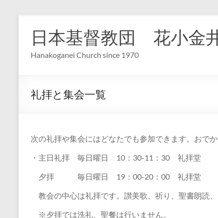
コ
ン
日本基督教団 花小金
テ
ン
Hanakoganei Church since 1970
ツ
へ
ス
キ
礼拝と集会一覧
ッ
プ
次の礼拝や集会にはどなたでも参加できます。おでか
・主日礼拝 毎日曜日 10：30-11：30 礼拝堂
夕拝 毎日曜日 19：00-20：00 礼拝堂
教会の中心は礼拝です。讃美歌、祈り、聖書朗読、
※夕拝では洗礼、聖餐は行いません。