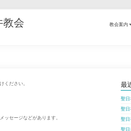
井教会
教会案内
最
けください。
聖日
聖日
メッセージなどがあります。
聖日
聖日