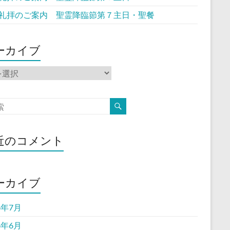
礼拝のご案内 聖霊降臨節第７主日・聖餐
ーカイブ
近のコメント
ーカイブ
6年7月
6年6月