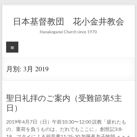
コ
ン
日本基督教団 花小金井教会
テ
ン
ツ
Hanakoganei Church since 1970
へ
ス
メ
キ
ニ
ッ
ュ
プ
ー
月別:
3月 2019
聖日礼拝のご案内（受難節第5主
日）
2019年4月7日（日）午前10:30〜12:00 説教「疲れたも
の、重荷を負うものは、だれでもここに」 創世記3:8-
19、マタイによる福音書11:25-30 加藤眞衣子牧師 ＋＋＋