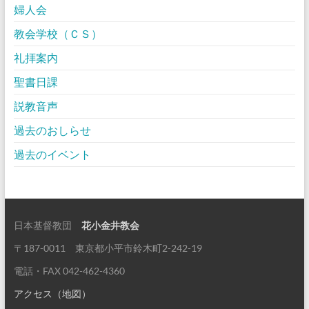
婦人会
教会学校（ＣＳ）
礼拝案内
聖書日課
説教音声
過去のおしらせ
過去のイベント
日本基督教団
花小金井教会
〒187-0011 東京都小平市鈴木町2-242-19
電話・FAX 042-462-4360
アクセス（地図）