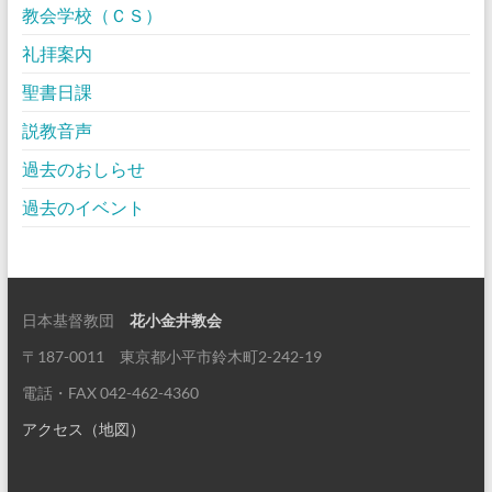
教会学校（ＣＳ）
礼拝案内
聖書日課
説教音声
過去のおしらせ
過去のイベント
日本基督教団
花小金井教会
〒187-0011 東京都小平市鈴木町2-242-19
電話・FAX 042-462-4360
アクセス（地図）