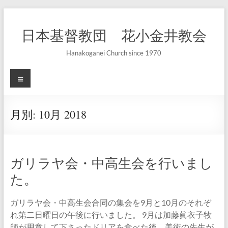
コ
ン
日本基督教団 花小金井教会
テ
ン
ツ
Hanakoganei Church since 1970
へ
ス
メ
キ
ニ
ッ
ュ
プ
ー
月別:
10月 2018
ガリラヤ会・中高生会を行いまし
た。
ガリラヤ会・中高生会合同の集会を9月と10月のそれぞ
れ第二日曜日の午後に行いました。 9月は加藤眞衣子牧
師が用意して下さったドリアを食べた後、美術の先生が