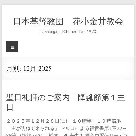
コ
ン
日本基督教団 花小金井教会
テ
ン
ツ
Hanakoganei Church since 1970
へ
ス
メ
キ
ニ
ッ
ュ
プ
ー
月別:
12月 2025
聖日礼拝のご案内 降誕節第１主
日
２０２５年１２月２８日(日) １０時半・１９時 説教
「主が訪ねて来られる」 マルコによる福音書第1章29～
39節 (新約p.62） 松木 進 先生 礼拝音声配信サービス