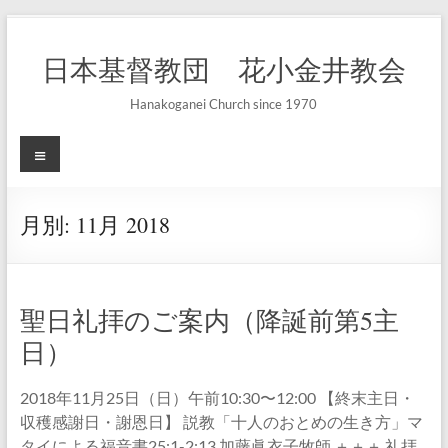
コ
ン
日本基督教団 花小金井教会
テ
ン
ツ
Hanakoganei Church since 1970
へ
ス
メ
キ
ニ
ッ
ュ
プ
ー
月別:
11月 2018
聖日礼拝のご案内（降誕前第5主
日）
2018年11月25日（日）午前10:30〜12:00 【終末主日・
収穫感謝日・謝恩日】 説教「十人のおとめの生き方」マ
タイによる福音書25:1-2:13 加藤眞衣子牧師 ＋＋＋ 礼拝