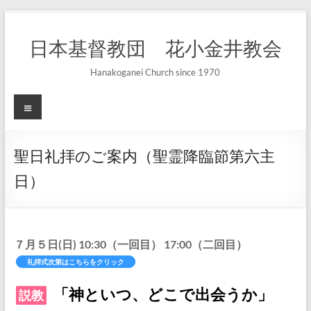
コ
ン
日本基督教団 花小金井教会
テ
ン
ツ
Hanakoganei Church since 1970
へ
ス
メ
キ
ニ
ッ
ュ
プ
ー
聖日礼拝のご案内（聖霊降臨節第六主
日​）
７月５日(日) 10:30（一回目） 17:00（二回目）
礼拝式次第はこちらをクリック
「神といつ、どこで出会うか」
説教