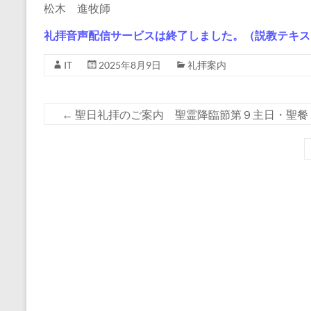
松木 進牧師
礼拝音声配信サービスは終了しました。（説教テキス
IT
2025年8月9日
礼拝案内
←
聖日礼拝のご案内 聖霊降臨節第９主日・聖餐