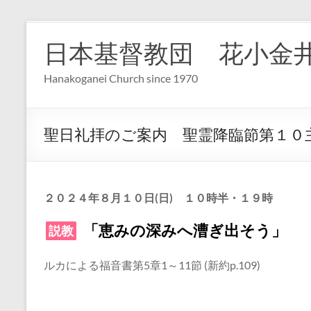
コ
ン
日本基督教団 花小金
テ
ン
Hanakoganei Church since 1970
ツ
へ
ス
キ
聖日礼拝のご案内 聖霊降臨節第１０
ッ
プ
２０２４年
８
月
１０
日
(日
)
１０時半・１９時
「
恵みの深みへ漕ぎ出そう
」
説教
ルカによる福音書
第
5
章
1
～
11
節
(
新約
p.
1
09)