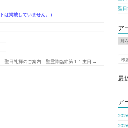
聖日
トは掲載していません。）
ア
ア
ー
カ
イ
聖日礼拝のご案内 聖霊降臨節第１１主日
→
ブ
最
ア
202
202