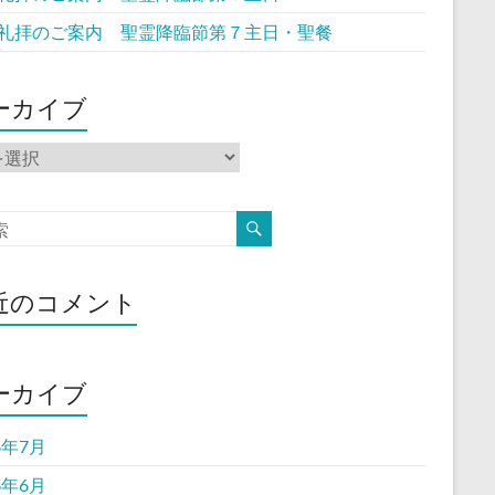
礼拝のご案内 聖霊降臨節第７主日・聖餐
ーカイブ
近のコメント
ーカイブ
6年7月
6年6月