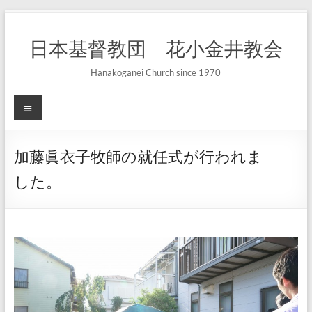
コ
ン
日本基督教団 花小金井教会
テ
ン
ツ
Hanakoganei Church since 1970
へ
ス
メ
キ
ニ
ッ
ュ
プ
ー
加藤眞衣子牧師の就任式が行われま
した。